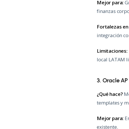
Mejor para:
Gr
finanzas corpo
Fortalezas e
integración c
Limitaciones:
local LATAM l
3. Oracle AP
¿Qué hace?
Mó
templates y ma
Mejor para:
Em
existente.