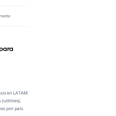
rmente
 para
asis en LATAM.
utilities),
os por país.