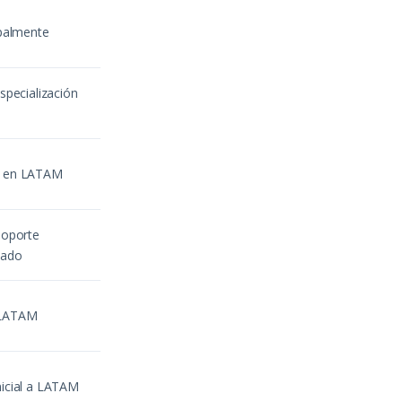
ipalmente
especialización
o en LATAM
soporte
tado
 LATAM
nicial a LATAM