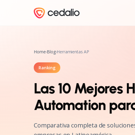
Home
›
Blog
›
Herramientas AP
Ranking
Las 10 Mejores 
Automation par
Comparativa completa de solucione
empresas en Latinoamérica.