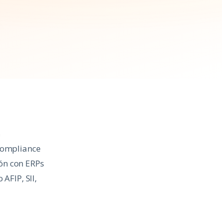
n
ompliance
ión con ERPs
AFIP, SII,