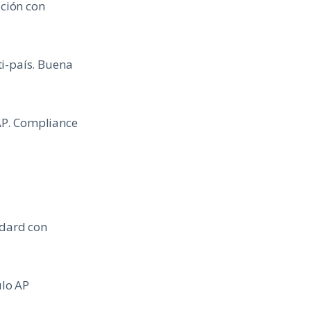
ción con
i-país. Buena
AP. Compliance
ndard con
ulo AP