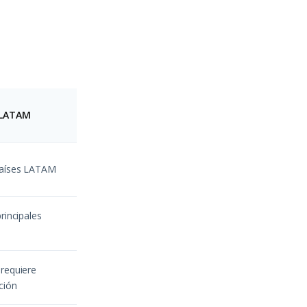
 LATAM
países LATAM
rincipales
requiere
ción