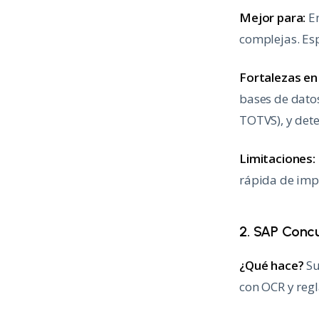
Mejor para:
Em
complejas. Es
Fortalezas e
bases de datos 
TOTVS), y det
Limitaciones:
rápida de imp
2. SAP Conc
¿Qué hace?
Su
con OCR y regl