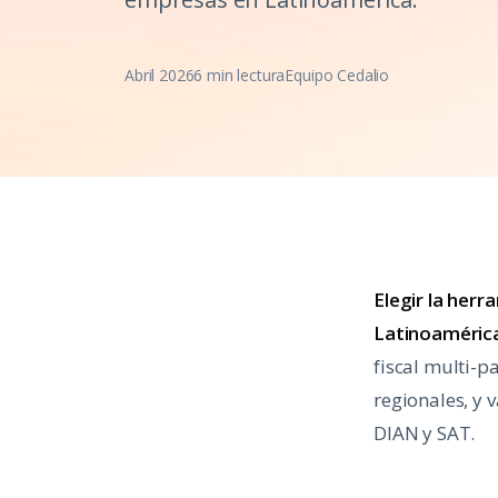
Abril 2026
6 min lectura
Equipo Cedalio
Elegir la her
Latinoamérica
fiscal multi-p
regionales, y 
DIAN y SAT.