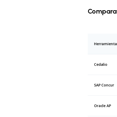
Comparat
Herramient
Cedalio
SAP Concur
Oracle AP