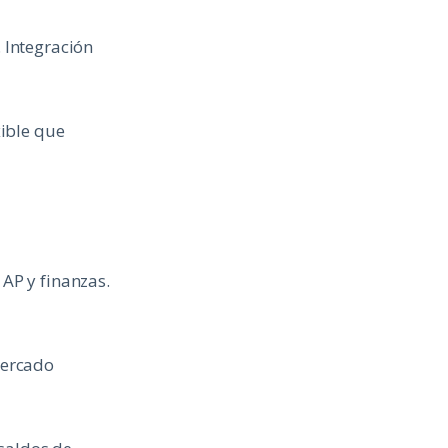
 Integración
xible que
AP y finanzas.
mercado