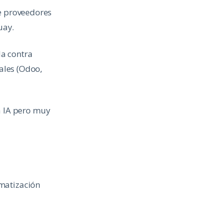
de proveedores
uay.
da contra
cales (Odoo,
 IA pero muy
omatización