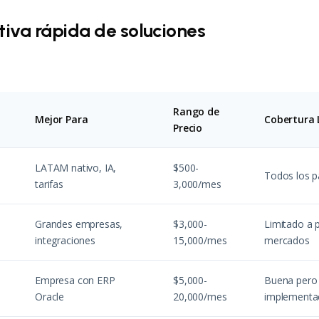
iva rápida de soluciones
Rango de
a
Mejor Para
Cobertura
Precio
LATAM nativo, IA,
$500-
Todos los 
tarifas
3,000/mes
Grandes empresas,
$3,000-
Limitado a p
integraciones
15,000/mes
mercados
Empresa con ERP
$5,000-
Buena pero 
Oracle
20,000/mes
implementa