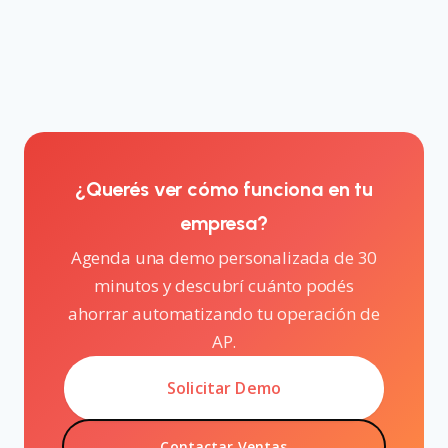
¿Querés ver cómo funciona en tu
empresa?
Agenda una demo personalizada de 30
minutos y descubrí cuánto podés
ahorrar automatizando tu operación de
AP.
Solicitar Demo
Contactar Ventas