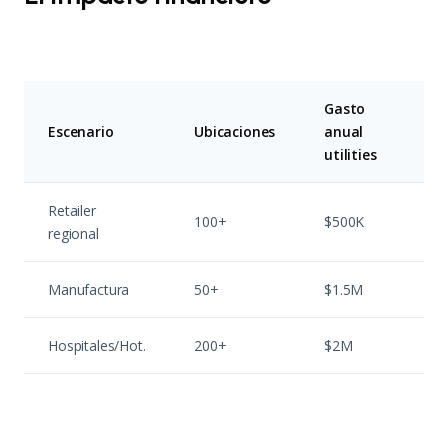
Gasto
Ove
Escenario
Ubicaciones
anual
%
utilities
Retailer
100+
$500K
7%
regional
Manufactura
50+
$1.5M
10
Hospitales/Hot.
200+
$2M
5%