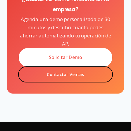
empresa?
Agenda una demo personalizada de 30
minutos y descubrí cuánto podés
ahorrar automatizando tu operación de
AP.
Solicitar Demo
Contactar Ventas