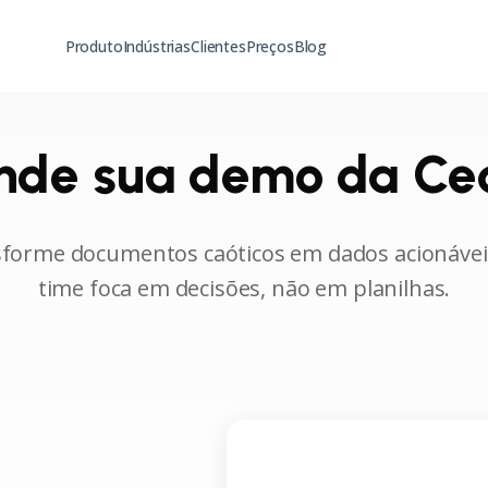
Produto
Indústrias
Clientes
Preços
Blog
nde sua demo da Ced
forme documentos caóticos em dados acionávei
time foca em decisões, não em planilhas.