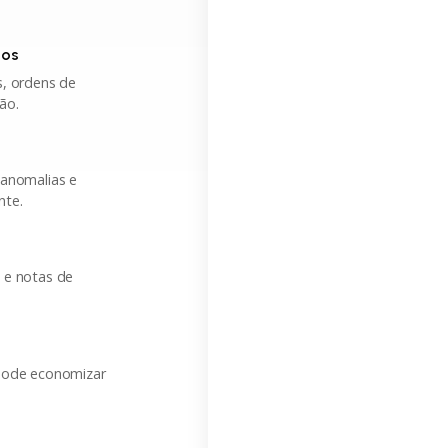
tos
s, ordens de
ão.
 anomalias e
nte.
 e notas de
 pode economizar