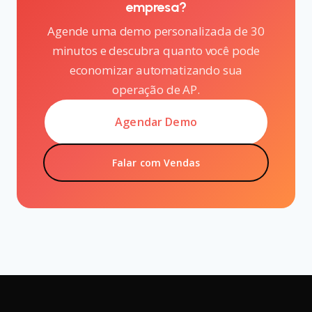
empresa?
Agende uma demo personalizada de 30
minutos e descubra quanto você pode
economizar automatizando sua
operação de AP.
Agendar Demo
Falar com Vendas