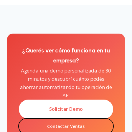
¿Querés ver cómo funciona en tu
empresa?
Agenda una demo personalizada de 30
minutos y descubrí cuánto podés
ahorrar automatizando tu operación de
AP.
Solicitar Demo
Contactar Ventas