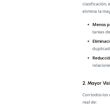
clasificación,
elimina la ma
Menos pe
tareas de
Eliminac
duplicado
Reducció
relacione
2. Mayor Visi
Con todos los 
real de: