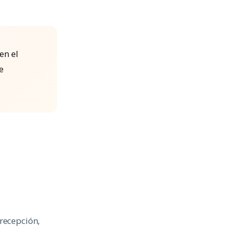
en el
e
recepción,