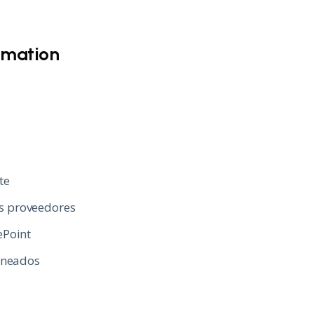
omation
te
es proveedores
ePoint
aneados