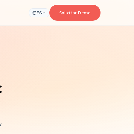
Solicitar Demo
ES
:
y