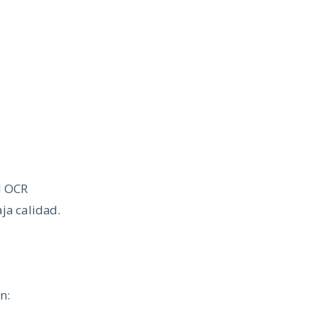
l OCR
ja calidad.
n: