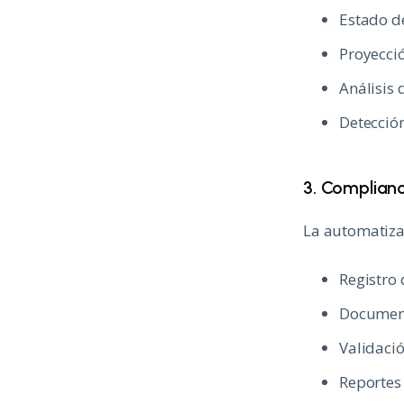
Estado de
Proyecci
Análisis 
Detecció
3. Complianc
La automatizac
Registro
Document
Validació
Reportes 