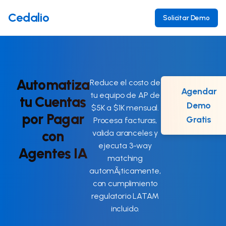
Cedalio
Solicitar Demo
Automatiza
Reduce el costo de
Agendar
tu equipo de AP de
tu Cuentas
Demo
$5K a $1K mensual.
por Pagar
Gratis
Procesa facturas,
con
valida aranceles y
ejecuta 3-way
Agentes IA
matching
automÃ¡ticamente,
con cumplimiento
regulatorio LATAM
incluido.